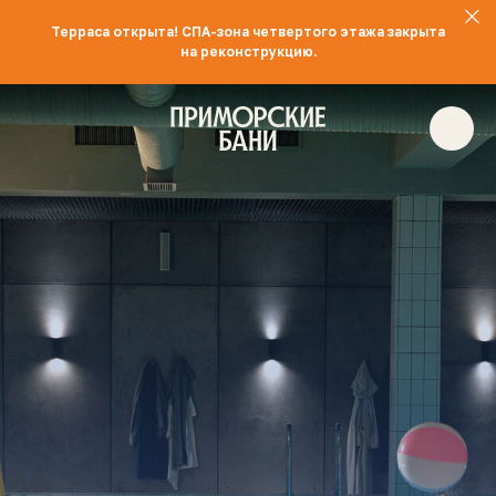
Терраса открыта! СПА-зона четвертого этажа закрыта
на реконструкцию.
740-74-64